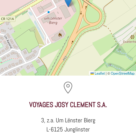
Leaflet
|
©
OpenStreetMap
VOYAGES JOSY CLEMENT S.A.
3, z.a. Um Lënster Bierg
L-6125 Junglinster