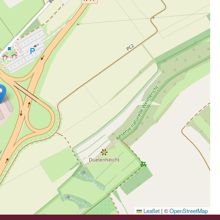
Leaflet
|
©
OpenStreetMap