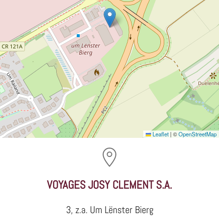
Leaflet
|
©
OpenStreetMap
VOYAGES JOSY CLEMENT S.A.
3, z.a. Um Lënster Bierg