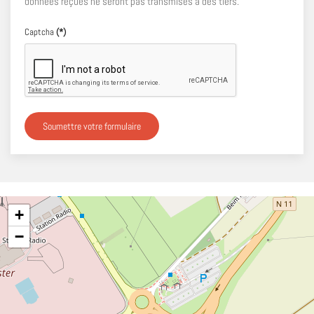
données reçues ne seront pas transmises à des tiers.
Captcha
(*)
Soumettre votre formulaire
+
−