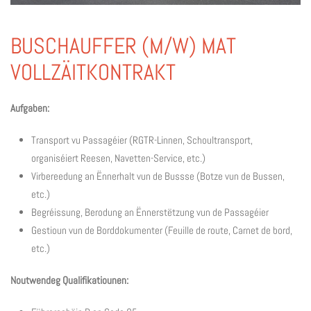
BUSCHAUFFER (M/W) MAT
VOLLZÄITKONTRAKT
Aufgaben:
Transport vu Passagéier (RGTR-Linnen, Schoultransport,
organiséiert Reesen, Navetten-Service, etc.)
Virbereedung an Ënnerhalt vun de Bussse (Botze vun de Bussen,
etc.)
Begréissung, Berodung an Ënnerstëtzung vun de Passagéier
Gestioun vun de Borddokumenter (Feuille de route, Carnet de bord,
etc.)
Noutwendeg Qualifikatiounen: