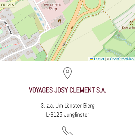
Leaflet
|
©
OpenStreetMap
VOYAGES JOSY CLEMENT S.A.
3, z.a. Um Lënster Bierg
L-6125 Junglinster