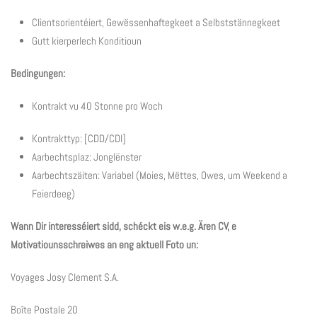
Clientsorientéiert, Gewëssenhaftegkeet a Selbststännegkeet
Gutt kierperlech Konditioun
Bedingungen:
Kontrakt vu 40 Stonne pro Woch
Kontrakttyp: [CDD/CDI]
Aarbechtsplaz: Jonglënster
Aarbechtszäiten: Variabel (Moies, Mëttes, Owes, um Weekend a
Feierdeeg)
Wann Dir interesséiert sidd, schéckt eis w.e.g. Ären CV, e
Motivatiounsschreiwes an eng aktuell Foto un:
Voyages Josy Clement S.A.
Boîte Postale 20