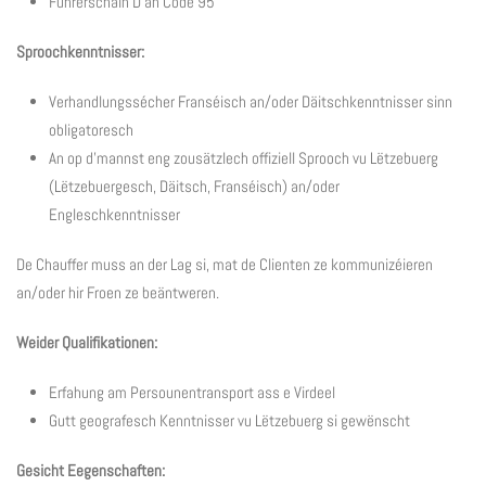
Führerschäin D an Code 95
Sproochkenntnisser:
Verhandlungssécher Franséisch an/oder Däitschkenntnisser sinn
obligatoresch
An op d'mannst eng zousätzlech offiziell Sprooch vu Lëtzebuerg
(Lëtzebuergesch, Däitsch, Franséisch) an/oder
Engleschkenntnisser
De Chauffer muss an der Lag si, mat de Clienten ze kommunizéieren
an/oder hir Froen ze beäntweren.
Weider Qualifikationen:
Erfahung am Persounentransport ass e Virdeel
Gutt geografesch Kenntnisser vu Lëtzebuerg si gewënscht
Gesicht Eegenschaften: