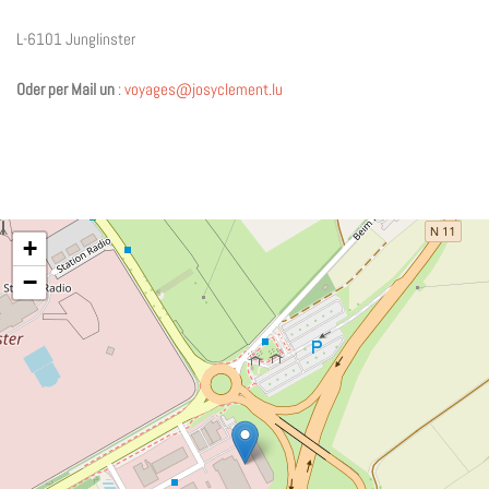
L-6101 Junglinster
Oder per Mail un
:
voyages@josyclement.lu
+
−