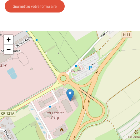
Soumettre votre formulaire
+
−