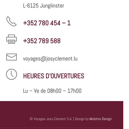
L-6125 Junglinster
+352 780 454 – 1
+352 789 588
voyages@josyclement.lu
HEURES D'OUVERTURES
Lu – Ve de 08h00 – 17h00
© Voyages Josy Clement S.A. | Design by
Molotov Design