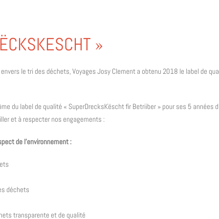
RËCKSKESCHT »
vers le tri des déchets, Voyages Josy Clement a obtenu 2018 le label de qualit
lôme du label de qualité « SuperDrecksKëscht fir Betriiber » pour ses 5 années
eiller et à respecter nos engagements :
pect de l’environnement :
hets
es déchets
hets transparente et de qualité