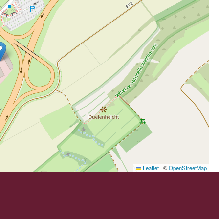
Leaflet
|
©
OpenStreetMap