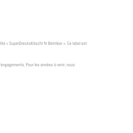
é « SuperDrecksKëscht fir Betriiber ». Ce label est
 d’engagements. Pour les années à venir, nous